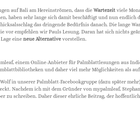
ungen auf Bali am Hereinströmen, dass die
Wartezeit
viele Mona
n, haben sehr lange sich damit beschäftigt und nun endlich de
hicksalsschlag das dringende Bedürfnis danach. Die lange Wa
e vor empfehlen wir Pauls Lesung. Daran hat sich nichts geän
 Lage eine
neue Alternative
vorstellen.
almleaf, einem Online-Anbieter für Palmblattlesungen aus Indi
almblattbibliotheken und daher viel mehr Möglichkeiten als auf 
Wolf in unserer Palmblatt-Facebookgruppe (dazu später mehr),
ckt. Nachdem ich mit dem Gründer von mypalmleaf, Stephan,
er zu schreiben. Daher dieser ehrliche Beitrag, der hoffentli