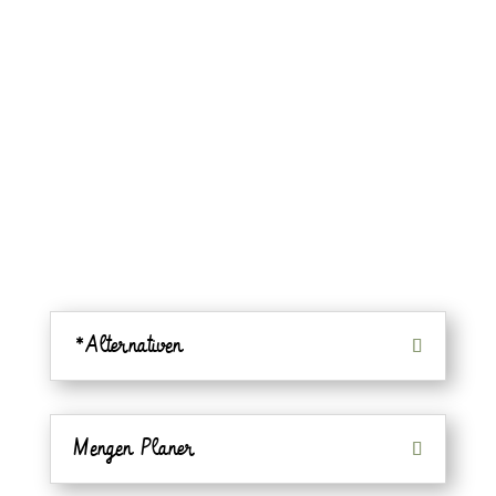
1
Zwiebel
2 Zehen
Knoblauch*
2 EL
Zitronensaft
Prise
Salz
*Alternativen
Mengen Planer