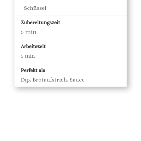
Schüssel
Zubereitungszeit
5 min
Arbeitszeit
5 min
Perfekt als
Dip, Brotaufstrich, Sauce
Zutaten
2
Avocados
– essreif
1
Tomate